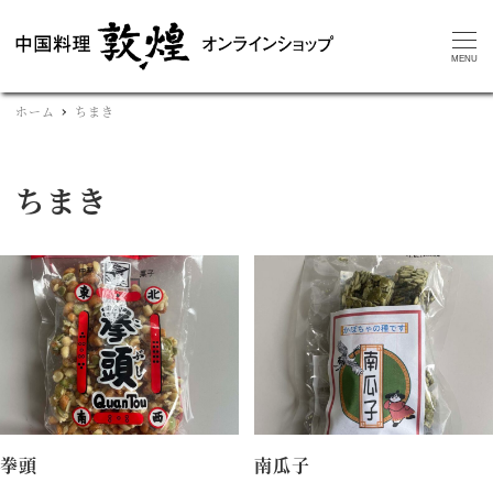
MENU
ホーム
ちまき
ちまき
拳頭
南瓜子