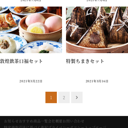
敦煌飲茶口福セット
特製ちまきセット
4,200円（税込）
3,900円（税込）
2021年3月22日
2021年3月16日
投
1
2
稿
ナ
お知らせ
おすすめ
商品一覧
会社概要
お問い合わせ
ビ
特定商取引法に基づく表記
プライバシーポリシー
トップページ