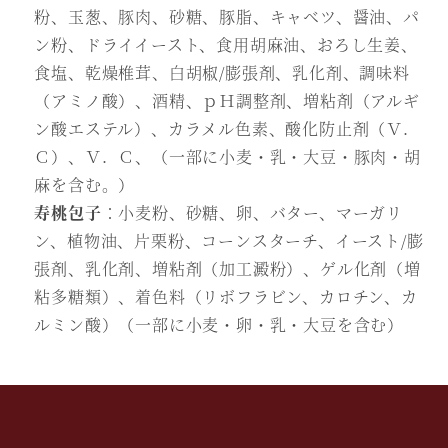
粉、玉葱、豚肉、砂糖、豚脂、キャベツ、醤油、パ
ン粉、ドライイースト、食用胡麻油、おろし生姜、
食塩、乾燥椎茸、白胡椒/膨張剤、乳化剤、調味料
（アミノ酸）、酒精、ｐＨ調整剤、増粘剤（アルギ
ン酸エステル）、カラメル色素、酸化防止剤（Ｖ．
Ｃ）、Ｖ．Ｃ、（一部に小麦・乳・大豆・豚肉・胡
麻を含む。）
寿桃包子
：小麦粉、砂糖、卵、バター、マーガリ
ン、植物油、片栗粉、コーンスターチ、イースト/膨
張剤、乳化剤、増粘剤（加工澱粉）、ゲル化剤（増
粘多糖類）、着色料（リボフラビン、カロチン、カ
ルミン酸）（一部に小麦・卵・乳・大豆を含む）