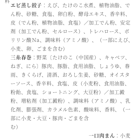
料
エビ蒸し餃子
：えび、たけのこ水煮、植物油脂、で
ん粉、砂糖、食塩、卵白粉、酵母エキス、香辛料、
皮（でん粉、植物油脂、食塩）／加工でん粉、安定
剤（加工でん粉、セルロース）、トレハロース、ポ
リリン酸Ｎa、調味料（アミノ酸）、（一部にえび、
小麦、卵、ごまを含む）
三糸春巻
：野菜〔たけのこ（中国産）、キャベツ、
ねぎ、にら〕豚肉、豚脂、食用油脂、しょうゆ、春
雨、きくらげ、清酒、おろし生姜、砂糖、オイスタ
ーソース、香辛料、食塩、皮（小麦粉、食用油脂、
粉飴、食塩、ショートニング、大豆粉）／加工澱
粉、増粘剤（加工澱粉）、調味料（アミノ酸）、乳
化剤、膨張剤、カラメル色素、酸味料、香料、（一
部に小麦・大豆・豚肉・ごまを含
む）
一口肉まん
：小麦