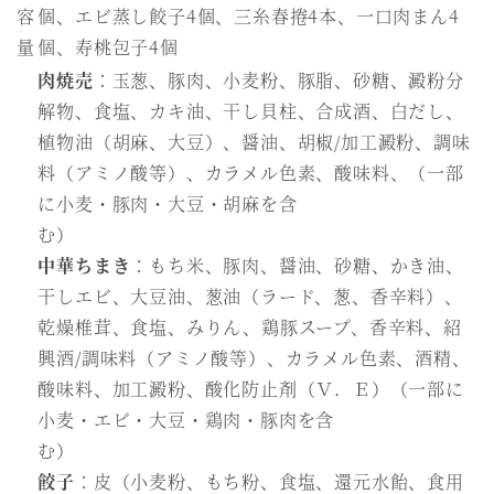
容
個、エビ蒸し餃子4個、三糸春捲4本、一口肉まん4
量
個、寿桃包子4個
肉焼売
：玉葱、豚肉、小麦粉、豚脂、砂糖、澱粉分
解物、食塩、カキ油、干し貝柱、合成酒、白だし、
植物油（胡麻、大豆）、醤油、胡椒/加工澱粉、調味
料（アミノ酸等）、カラメル色素、酸味料、（一部
に小麦・豚肉・大豆・胡麻を含
む）
中華ちまき
：もち米、豚肉、醤油、砂糖、かき油、
干しエビ、大豆油、葱油（ラード、葱、香辛料）、
乾燥椎茸、食塩、みりん、鶏豚スープ、香辛料、紹
興酒/調味料（アミノ酸等）、カラメル色素、酒精、
酸味料、加工澱粉、酸化防止剤（Ｖ．Ｅ）（一部に
小麦・エビ・大豆・鶏肉・豚肉を含
む）
餃子
：皮（小麦粉、もち粉、食塩、還元水飴、食用