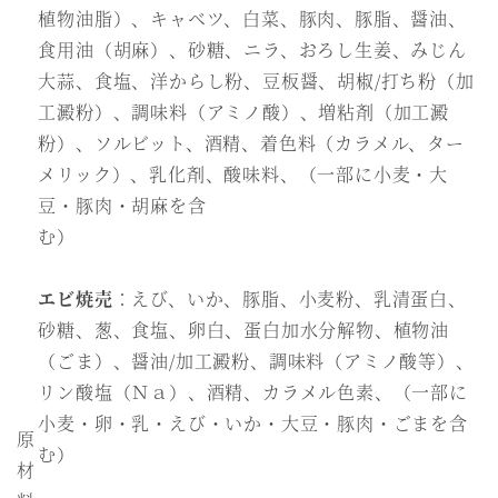
植物油脂）、キャベツ、白菜、豚肉、豚脂、醤油、
食用油（胡麻）、砂糖、ニラ、おろし生姜、みじん
大蒜、食塩、洋からし粉、豆板醤、胡椒/打ち粉（加
工澱粉）、調味料（アミノ酸）、増粘剤（加工澱
粉）、ソルビット、酒精、着色料（カラメル、ター
メリック）、乳化剤、酸味料、（一部に小麦・大
豆・豚肉・胡麻を含
む）
エビ焼売
：えび、いか、豚脂、小麦粉、乳清蛋白、
砂糖、葱、食塩、卵白、蛋白加水分解物、植物油
（ごま）、醤油/加工澱粉、調味料（アミノ酸等）、
リン酸塩（Ｎａ）、酒精、カラメル色素、（一部に
小麦・卵・乳・えび・いか・大豆・豚肉・ごまを含
原
む）
材