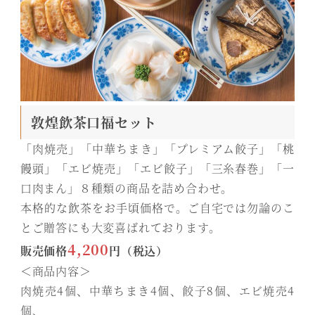
敦煌飲茶口福セット
「肉焼売」「中華ちまき」「プレミアム餃子」「桃
饅頭」「エビ焼売」「エビ餃子」「三糸春巻」「一
口肉まん」８種類の商品を詰め合わせ。
本格的な飲茶をお手頃価格で。ご自宅では勿論のこ
とご贈答にも大変喜ばれております。
4,200
販売価格
円（税込）
＜商品内容＞
肉焼売4個、中華ちまき4個、餃子8個、エビ焼売4
個、