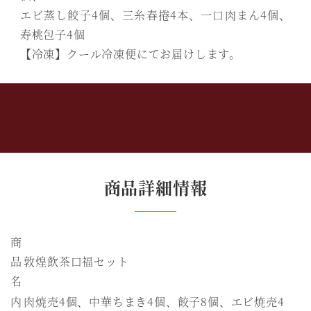
エビ蒸し餃子4個、三糸春捲4本、一口肉まん4個、
寿桃包子4個
【冷凍】クール冷凍便にてお届けします。
商品詳細情報
商
品
敦煌飲茶口福セット
名
内
肉焼売4個、中華ちまき4個、餃子8個、エビ焼売4